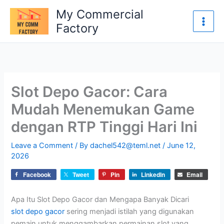
Skip
My Commercial
to
Factory
content
Slot Depo Gacor: Cara
Mudah Menemukan Game
dengan RTP Tinggi Hari Ini
Leave a Comment
/ By
dachel542@teml.net
/
June 12,
2026
Facebook
Tweet
Pin
LinkedIn
Email
Apa Itu Slot Depo Gacor dan Mengapa Banyak Dicari
slot depo gacor
sering menjadi istilah yang digunakan
pemain untuk menggambarkan permainan slot yang