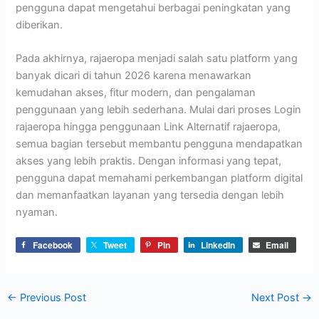
pengguna dapat mengetahui berbagai peningkatan yang
diberikan.
Pada akhirnya, rajaeropa menjadi salah satu platform yang
banyak dicari di tahun 2026 karena menawarkan
kemudahan akses, fitur modern, dan pengalaman
penggunaan yang lebih sederhana. Mulai dari proses Login
rajaeropa hingga penggunaan Link Alternatif rajaeropa,
semua bagian tersebut membantu pengguna mendapatkan
akses yang lebih praktis. Dengan informasi yang tepat,
pengguna dapat memahami perkembangan platform digital
dan memanfaatkan layanan yang tersedia dengan lebih
nyaman.
Facebook
Tweet
Pin
LinkedIn
Email
←
Previous Post
Next Post
→