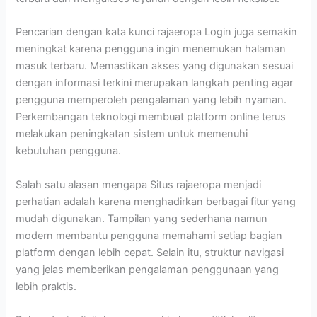
Pencarian dengan kata kunci rajaeropa Login juga semakin
meningkat karena pengguna ingin menemukan halaman
masuk terbaru. Memastikan akses yang digunakan sesuai
dengan informasi terkini merupakan langkah penting agar
pengguna memperoleh pengalaman yang lebih nyaman.
Perkembangan teknologi membuat platform online terus
melakukan peningkatan sistem untuk memenuhi
kebutuhan pengguna.
Salah satu alasan mengapa Situs rajaeropa menjadi
perhatian adalah karena menghadirkan berbagai fitur yang
mudah digunakan. Tampilan yang sederhana namun
modern membantu pengguna memahami setiap bagian
platform dengan lebih cepat. Selain itu, struktur navigasi
yang jelas memberikan pengalaman penggunaan yang
lebih praktis.