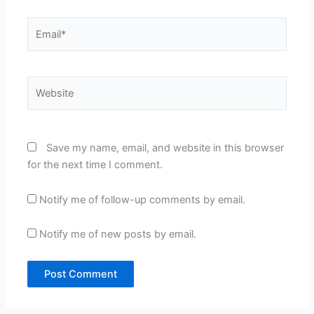
Email*
Website
Save my name, email, and website in this browser
for the next time I comment.
Notify me of follow-up comments by email.
Notify me of new posts by email.