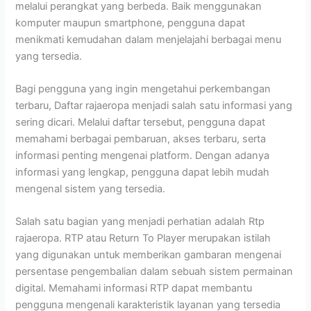
melalui perangkat yang berbeda. Baik menggunakan
komputer maupun smartphone, pengguna dapat
menikmati kemudahan dalam menjelajahi berbagai menu
yang tersedia.
Bagi pengguna yang ingin mengetahui perkembangan
terbaru, Daftar rajaeropa menjadi salah satu informasi yang
sering dicari. Melalui daftar tersebut, pengguna dapat
memahami berbagai pembaruan, akses terbaru, serta
informasi penting mengenai platform. Dengan adanya
informasi yang lengkap, pengguna dapat lebih mudah
mengenal sistem yang tersedia.
Salah satu bagian yang menjadi perhatian adalah Rtp
rajaeropa. RTP atau Return To Player merupakan istilah
yang digunakan untuk memberikan gambaran mengenai
persentase pengembalian dalam sebuah sistem permainan
digital. Memahami informasi RTP dapat membantu
pengguna mengenali karakteristik layanan yang tersedia