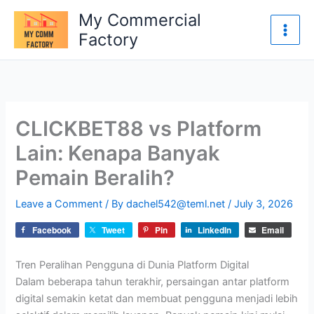
Skip
My Commercial
to
Factory
content
CLICKBET88 vs Platform
Lain: Kenapa Banyak
Pemain Beralih?
Leave a Comment
/ By
dachel542@teml.net
/
July 3, 2026
Facebook
Tweet
Pin
LinkedIn
Email
Tren Peralihan Pengguna di Dunia Platform Digital
Dalam beberapa tahun terakhir, persaingan antar platform
digital semakin ketat dan membuat pengguna menjadi lebih