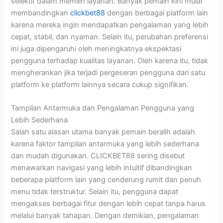
selektif dalam memilih layanan. Banyak pemain kini mulai
membandingkan
clickbet88
dengan berbagai platform lain
karena mereka ingin mendapatkan pengalaman yang lebih
cepat, stabil, dan nyaman. Selain itu, perubahan preferensi
ini juga dipengaruhi oleh meningkatnya ekspektasi
pengguna terhadap kualitas layanan. Oleh karena itu, tidak
mengherankan jika terjadi pergeseran pengguna dari satu
platform ke platform lainnya secara cukup signifikan.
Tampilan Antarmuka dan Pengalaman Pengguna yang
Lebih Sederhana
Salah satu alasan utama banyak pemain beralih adalah
karena faktor tampilan antarmuka yang lebih sederhana
dan mudah digunakan. CLICKBET88 sering disebut
menawarkan navigasi yang lebih intuitif dibandingkan
beberapa platform lain yang cenderung rumit dan penuh
menu tidak terstruktur. Selain itu, pengguna dapat
mengakses berbagai fitur dengan lebih cepat tanpa harus
melalui banyak tahapan. Dengan demikian, pengalaman