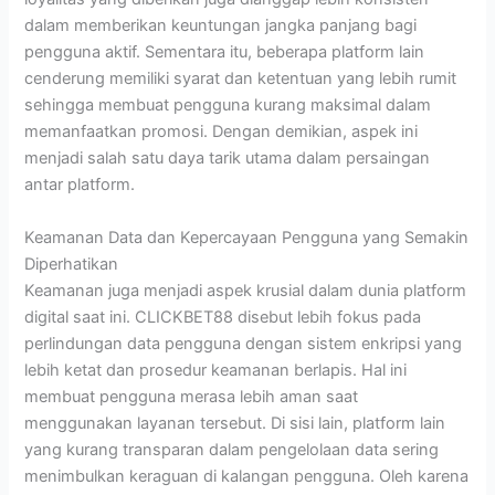
dalam memberikan keuntungan jangka panjang bagi
pengguna aktif. Sementara itu, beberapa platform lain
cenderung memiliki syarat dan ketentuan yang lebih rumit
sehingga membuat pengguna kurang maksimal dalam
memanfaatkan promosi. Dengan demikian, aspek ini
menjadi salah satu daya tarik utama dalam persaingan
antar platform.
Keamanan Data dan Kepercayaan Pengguna yang Semakin
Diperhatikan
Keamanan juga menjadi aspek krusial dalam dunia platform
digital saat ini. CLICKBET88 disebut lebih fokus pada
perlindungan data pengguna dengan sistem enkripsi yang
lebih ketat dan prosedur keamanan berlapis. Hal ini
membuat pengguna merasa lebih aman saat
menggunakan layanan tersebut. Di sisi lain, platform lain
yang kurang transparan dalam pengelolaan data sering
menimbulkan keraguan di kalangan pengguna. Oleh karena