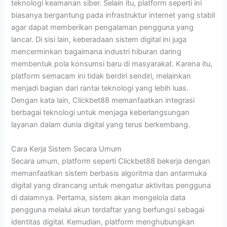
teknologi keamanan siber. Selain itu, platform seperti ini
biasanya bergantung pada infrastruktur internet yang stabil
agar dapat memberikan pengalaman pengguna yang
lancar. Di sisi lain, keberadaan sistem digital ini juga
mencerminkan bagaimana industri hiburan daring
membentuk pola konsumsi baru di masyarakat. Karena itu,
platform semacam ini tidak berdiri sendiri, melainkan
menjadi bagian dari rantai teknologi yang lebih luas.
Dengan kata lain, Clickbet88 memanfaatkan integrasi
berbagai teknologi untuk menjaga keberlangsungan
layanan dalam dunia digital yang terus berkembang.
Cara Kerja Sistem Secara Umum
Secara umum, platform seperti Clickbet88 bekerja dengan
memanfaatkan sistem berbasis algoritma dan antarmuka
digital yang dirancang untuk mengatur aktivitas pengguna
di dalamnya. Pertama, sistem akan mengelola data
pengguna melalui akun terdaftar yang berfungsi sebagai
identitas digital. Kemudian, platform menghubungkan