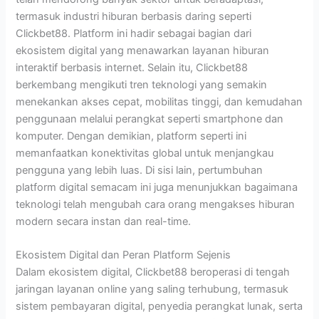
termasuk industri hiburan berbasis daring seperti
Clickbet88. Platform ini hadir sebagai bagian dari
ekosistem digital yang menawarkan layanan hiburan
interaktif berbasis internet. Selain itu, Clickbet88
berkembang mengikuti tren teknologi yang semakin
menekankan akses cepat, mobilitas tinggi, dan kemudahan
penggunaan melalui perangkat seperti smartphone dan
komputer. Dengan demikian, platform seperti ini
memanfaatkan konektivitas global untuk menjangkau
pengguna yang lebih luas. Di sisi lain, pertumbuhan
platform digital semacam ini juga menunjukkan bagaimana
teknologi telah mengubah cara orang mengakses hiburan
modern secara instan dan real-time.
Ekosistem Digital dan Peran Platform Sejenis
Dalam ekosistem digital, Clickbet88 beroperasi di tengah
jaringan layanan online yang saling terhubung, termasuk
sistem pembayaran digital, penyedia perangkat lunak, serta