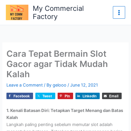
Skip
My Commercial
to
Factory
content
Cara Tepat Bermain Slot
Gacor agar Tidak Mudah
Kalah
Leave a Comment
/ By
gelooo
/
June 12, 2021
Facebook
Tweet
Pin
LinkedIn
Email
1. Kenali Batasan Diri: Tetapkan Target Menang dan Batas
Kalah
Langkah paling penting sebelum memutar slot adalah