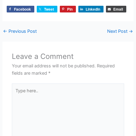
Facebook
Tweet
Pin
LinkedIn
Email
←
Previous Post
Next Post
→
Leave a Comment
Your email address will not be published.
Required
fields are marked
*
Type
here..