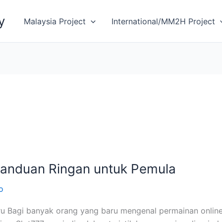
y
Malaysia Project
International/MM2H Project
anduan Ringan untuk Pemula
o
u Bagi banyak orang yang baru mengenal permainan online