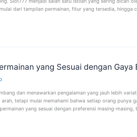
g. Slot777 menjadi salah satu istilah yang sering dicari o
lai dari tampilan permainan, fitur yang tersedia, hingga 
Permainan yang Sesuai dengan Gaya
o
embang dan menawarkan pengalaman yang jauh lebih variati
 arah, tetapi mulai memahami bahwa setiap orang punya ga
ermainan yang sesuai dengan preferensi masing-masing, t