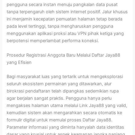
pengguna secara instan menuju pangkalan data pusat
tanpa terpengaruh oleh sistem internet positif. Jalur khusus
ini menjamin kecepatan pemuatan halaman tetap berada
pada level tertinggi, tanpa mengharuskan pengguna
menggunakan aplikasi proksi atau VPN pihak ketiga yang
berpotensi memperlambat performa koneksi.
Prosedur Registrasi Anggota Baru Melalui Daftar Jaya88
yang Efisien
Bagi masyarakat luas yang tertarik untuk mengeksplorasi
seluruh ekosistem permainan yang ditawarkan, alur
birokrasi pendaftaran telah dipangkas sedemikian rupa
agar berjalan sangat praktis. Pengguna hanya perlu
mengakses halaman utama melalui Link Jaya88 yang valid,
kemudian sistem akan mengarahkan secara otomatis ke
formulir digital untuk memulai proses Daftar Jaya88.
Parameter informasi yang diminta hanyalah data identitas
dasar yang krusial untuk aspek keamanan jangka panjang,