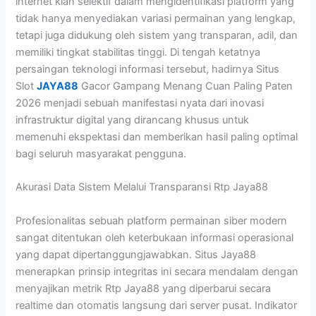
internet kian selektif dalam mengidentifikasi platform yang
tidak hanya menyediakan variasi permainan yang lengkap,
tetapi juga didukung oleh sistem yang transparan, adil, dan
memiliki tingkat stabilitas tinggi. Di tengah ketatnya
persaingan teknologi informasi tersebut, hadirnya Situs
Slot
JAYA88
Gacor Gampang Menang Cuan Paling Paten
2026 menjadi sebuah manifestasi nyata dari inovasi
infrastruktur digital yang dirancang khusus untuk
memenuhi ekspektasi dan memberikan hasil paling optimal
bagi seluruh masyarakat pengguna.
Akurasi Data Sistem Melalui Transparansi Rtp Jaya88
Profesionalitas sebuah platform permainan siber modern
sangat ditentukan oleh keterbukaan informasi operasional
yang dapat dipertanggungjawabkan. Situs Jaya88
menerapkan prinsip integritas ini secara mendalam dengan
menyajikan metrik Rtp Jaya88 yang diperbarui secara
realtime dan otomatis langsung dari server pusat. Indikator