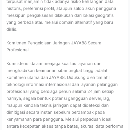
terpusat menjamin tidak adanya risiko kehilangan data
historis, preferensi profil, ataupun saldo akun pengguna
meskipun pengaksesan dilakukan dari lokasi geografis
yang berbeda atau melalui domain alternatif yang baru
dirilis.
Komitmen Pengelolaan Jaringan JAYA88 Secara
Profesional
Konsistensi dalam menjaga kualitas layanan dan
menghadirkan keamanan siber tingkat tinggi adalah
komitmen utama dari JAYA88. Didukung oleh tim ahli
teknologi informasi internasional dan layanan pelanggan
profesional yang bersiaga penuh selama 24 jam setiap
harinya, segala bentuk potensi gangguan server, lag,
maupun kendala teknis jaringan dapat dideteksi dan
dimitigasi secara instan sebelum berdampak pada
kenyamanan para pengguna. Melalui perpaduan ideal
antara kecepatan akses tanpa batas, akurasi data performa