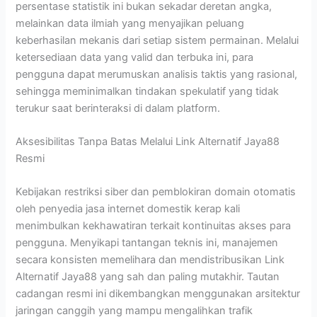
persentase statistik ini bukan sekadar deretan angka,
melainkan data ilmiah yang menyajikan peluang
keberhasilan mekanis dari setiap sistem permainan. Melalui
ketersediaan data yang valid dan terbuka ini, para
pengguna dapat merumuskan analisis taktis yang rasional,
sehingga meminimalkan tindakan spekulatif yang tidak
terukur saat berinteraksi di dalam platform.
Aksesibilitas Tanpa Batas Melalui Link Alternatif Jaya88
Resmi
Kebijakan restriksi siber dan pemblokiran domain otomatis
oleh penyedia jasa internet domestik kerap kali
menimbulkan kekhawatiran terkait kontinuitas akses para
pengguna. Menyikapi tantangan teknis ini, manajemen
secara konsisten memelihara dan mendistribusikan Link
Alternatif Jaya88 yang sah dan paling mutakhir. Tautan
cadangan resmi ini dikembangkan menggunakan arsitektur
jaringan canggih yang mampu mengalihkan trafik