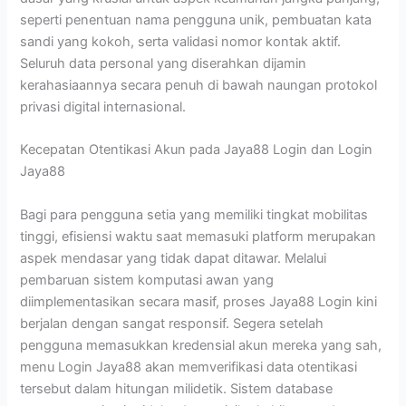
seperti penentuan nama pengguna unik, pembuatan kata
sandi yang kokoh, serta validasi nomor kontak aktif.
Seluruh data personal yang diserahkan dijamin
kerahasiaannya secara penuh di bawah naungan protokol
privasi digital internasional.
Kecepatan Otentikasi Akun pada Jaya88 Login dan Login
Jaya88
Bagi para pengguna setia yang memiliki tingkat mobilitas
tinggi, efisiensi waktu saat memasuki platform merupakan
aspek mendasar yang tidak dapat ditawar. Melalui
pembaruan sistem komputasi awan yang
diimplementasikan secara masif, proses Jaya88 Login kini
berjalan dengan sangat responsif. Segera setelah
pengguna memasukkan kredensial akun mereka yang sah,
menu Login Jaya88 akan memverifikasi data otentikasi
tersebut dalam hitungan milidetik. Sistem database