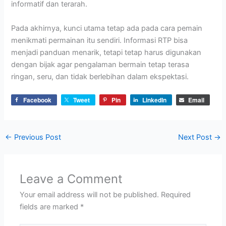
informatif dan terarah.
Pada akhirnya, kunci utama tetap ada pada cara pemain
menikmati permainan itu sendiri. Informasi RTP bisa
menjadi panduan menarik, tetapi tetap harus digunakan
dengan bijak agar pengalaman bermain tetap terasa
ringan, seru, dan tidak berlebihan dalam ekspektasi.
Facebook
Tweet
Pin
LinkedIn
Email
←
Previous Post
Next Post
→
Leave a Comment
Your email address will not be published.
Required
fields are marked
*