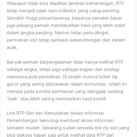
Walaupun tidak bisa dijadikan jaminan kemenangan, RTP
tetap menjadi salah satu indikator yang cukup penting.
Semakin tinggi persentasenya, biasanya semakin besar
juga peluang pemain mendapatkan hasil yang lebih stabil
dalam jangka panjang. Namun tetap perlu diingat,
permainan slot tetap berbasis keberuntungan dan sistem
acak.
Banyak pemain berpengalaman tidak hanya melihat RTP
sebagai angka, tetapi juga sebagai bagian dari strategi
membaca pola permainan. Di sinilah muncul istilah rtp
gacor yang sering dibicarakan dalam komunitas. Istilah ini
merujuk pada kondisi permainan yang dianggap sedang
“baik” atau lebih sering memberikan hasil positif.
Link RTP Slot dan Kemudahan Akses Informasi
Perkembangan teknologi membuat akses informasi
semakin mudah. Sekarang sudah tersedia link rtp slot yang
bisa diakses kapan saja untuk melihat data RTP dari