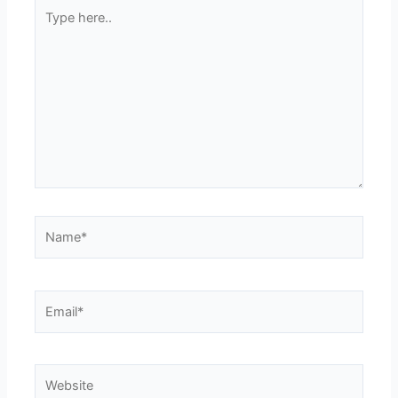
Type
here..
Name*
Email*
Website